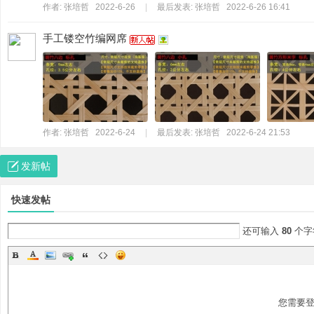
作者:
张培哲
2022-6-26
|
最后发表:
张培哲
2022-6-26 16:41
手工镂空竹编网席
装
作者:
张培哲
2022-6-24
|
最后发表:
张培哲
2022-6-24 21:53
发新帖
快速发帖
还可输入
80
个字
潢
您需要