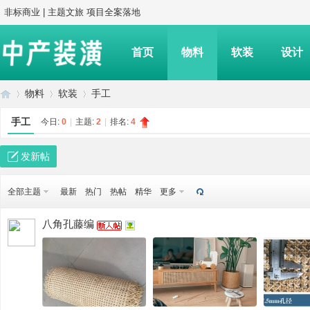
非标商业 | 主题文旅 项目全案落地
首页
物料
软装
设计
物料
软装
手工
手工
今日:
0
|
主题:
2
|
排名:
4
中
»
›
›
发新帖
全部主题
最新
热门
热帖
精华
更多
八角孔藤编
产