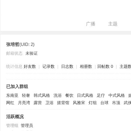
广播
主题
张培哲
(UID: 2)
装
邮箱状态
未验证
统计信息
好友数
|
记录数
|
日志数
|
相册数
|
回帖数 0
|
主题
已加入群组
东南亚
轻奢
韩式风格
洗浴
餐饮
日式风格
足疗
中式风格
网红
月亮湾
露营
卫浴
搓背馆
风雅宋
灯组
台球
吊顶
武
潢
活跃概况
管理组
管理员