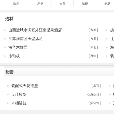
选品
品类
会员
笔记
新品
选材
山西运城永济塞外江南温泉酒店
扬
[
]
►
方案
►
江苏灌南县玉玺沐足
辽
[
]
►
方案
►
海华木饰面
海
[
]
►
木面
►
冰珀板
装
[
]
►
网红
►
配套
装配式天花造型
[
]
►
吊顶
►
设计模型
[
]
►
心海假日
►
木桶浴缸
[
]
►
搓背馆
►