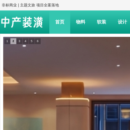
非标商业 | 主题文旅 项目全案落地
首页
物料
软装
设计
1
2
3
4
5
6