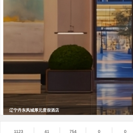
辽宁丹东凤城厚元度假酒店
1123
41
754
0
0