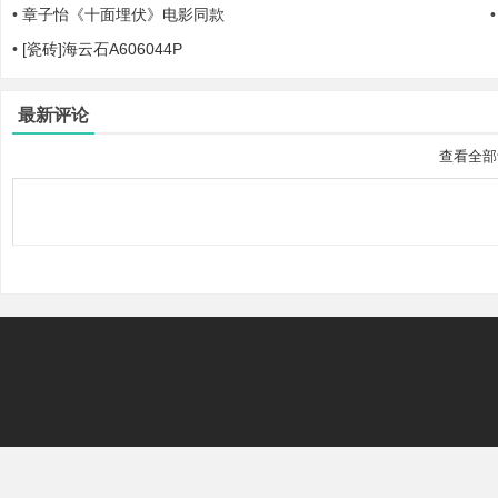
•
章子怡《十面埋伏》电影同款
•
[瓷砖]海云石A606044P
最新评论
查看全部