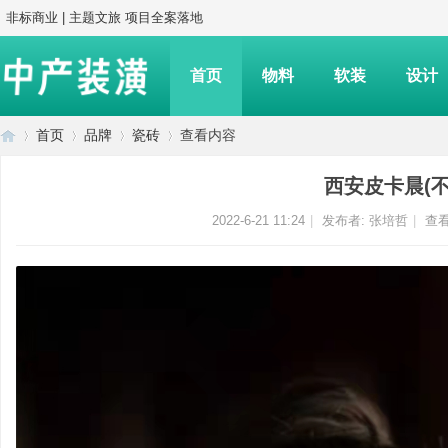
非标商业 | 主题文旅 项目全案落地
首页
物料
软装
设计
首页
品牌
瓷砖
查看内容
西安皮卡晨(
中
›
›
›
›
2022-6-21 11:24
|
发布者:
张培哲
|
查看
产